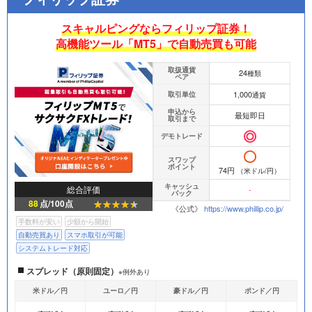
スキャルピングならフィリップ証券！
高機能ツール「MT5」で自動売買も可能
取扱通貨
24
種類
ペア
1,000
取引単位
通貨
申込から
最短即日
取引まで
デモトレード
スワップ
ポイント
74円
（米ドル/円）
キャッシュ
総合評価
-
バック
88
点/100点
《公式》
https://www.phillip.co.jp/
手数料が安い
少額から開始
自動売買あり
スマホ取引が可能
システムトレード対応
スプレッド（原則固定）
※例外あり
米ドル／円
ユーロ／円
豪ドル／円
ポンド／円