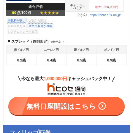
キャッシュ
総合評価
1,000,000
最大
円
バック
90
点/100点
《公式》
https://hirose-fx.co.jp/
手数料が安い
少額から開始
自動売買あり
スマホ取引が可能
システムトレード対応
スプレッド（原則固定）
※例外あり
米ドル／円
ユーロ／円
豪ドル／円
ポンド／円
0.2銭
0.4銭
0.5銭
0.9銭
今なら最大
1,000,000円
キャッシュバック中！
無料口座開設はこちら
フィリップ証券