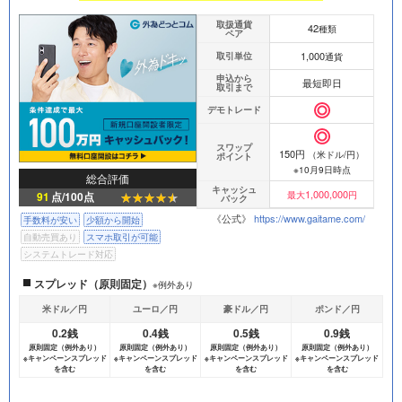
取扱通貨
42
種類
ペア
1,000
取引単位
通貨
申込から
最短即日
取引まで
デモトレード
スワップ
150円
（米ドル/円）
ポイント
※10月9日時点
総合評価
キャッシュ
1,000,000
91
点/100点
最大
円
バック
《公式》
https://www.gaitame.com/
手数料が安い
少額から開始
自動売買あり
スマホ取引が可能
システムトレード対応
スプレッド（原則固定）
※例外あり
米ドル／円
ユーロ／円
豪ドル／円
ポンド／円
0.2銭
0.4銭
0.5銭
0.9銭
原則固定（例外あり）
原則固定（例外あり）
原則固定（例外あり）
原則固定（例外あり）
※キャンペーンスプレッド
※キャンペーンスプレッド
※キャンペーンスプレッド
※キャンペーンスプレッド
を含む
を含む
を含む
を含む