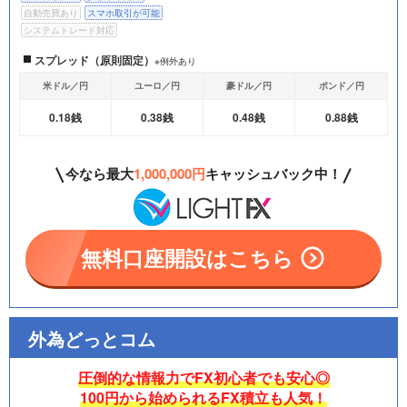
自動売買あり
スマホ取引が可能
システムトレード対応
スプレッド（原則固定）
※例外あり
米ドル／円
ユーロ／円
豪ドル／円
ポンド／円
0.18銭
0.38銭
0.48銭
0.88銭
今なら最大
1,000,000円
キャッシュバック中！
無料口座開設はこちら
外為どっとコム
圧倒的な情報力でFX初心者でも安心◎
100円から始められるFX積立も人気！