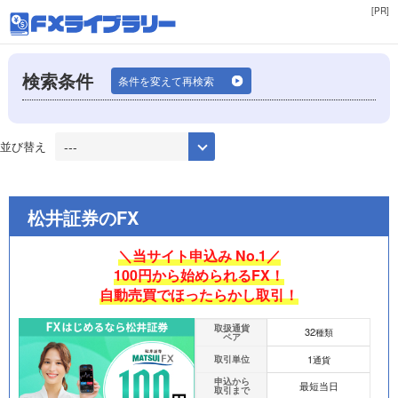
[PR]
検索条件
条件を変えて再検索
並び替え
松井証券のFX
＼当サイト申込み No.1／
100円から始められるFX！
自動売買でほったらかし取引！
取扱通貨
32
種類
ペア
1
取引単位
通貨
申込から
最短当日
取引まで