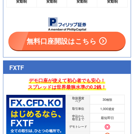
変動制
変動制
変動制
変動制
無料口座開設はこちら
FXTF
デモ口座が使えて初心者でも安心！
スプレッドは世界最狭水準の0.2銭！
取扱通貨
30
種類
ペア
1,000
取引単位
通貨
申込から
最短即日
取引まで
デモトレード