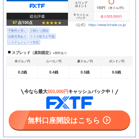
スワップ
ポイント
155円
（米ドル/円）
キャッシュ
総合評価
503,000
最大
円
バック
87
点/100点
《公式》
https://www.fxtrade.co.jp/
手数料が安い
少額から開始
自動売買あり
スマホ取引が可能
システムトレード対応
スプレッド（原則固定）
※例外あり
米ドル／円
ユーロ／円
豪ドル／円
ポンド／円
0.2銭
0.4銭
0.5銭
0.6銭
今なら最大
503,000円
キャッシュバック中！
無料口座開設はこちら