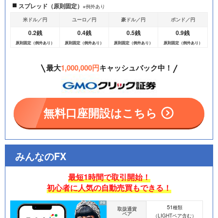
スプレッド（原則固定）
※例外あり
米ドル／円
ユーロ／円
豪ドル／円
ポンド／円
0.2銭
0.4銭
0.5銭
0.9銭
原則固定（例外あり）
原則固定（例外あり）
原則固定（例外あり）
原則固定（例外あり）
最大
1,000,000円
キャッシュバック中！
無料口座開設はこちら
みんなのFX
最短1時間で取引開始！
初心者に人気の自動売買もできる！
51
種類
取扱通貨
ペア
（LIGHTペア含む）