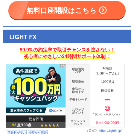
無料口座開設はこちら
LIGHT FX
99.9%の約定率で取引チャンスを逃さない！
初心者にやさしい24時間サポート体制！
46
種類
取扱通貨
ペア
（LIGHTペア含む）
1,000
取引単位
通貨
申込から
最短翌日
取引まで
デモトレード
スワップ
ポイント
160円
（米ドル/円）
総合評価
キャッシュ
1,000,000
最大
円
バック
93
点/100点
《公式》
https://lightfx.jp/
手数料が安い
少額から開始