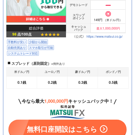
デモトレード
スワップ
ポイント
149円
（米ドル/円）
キャッシュ
総合評価
1,000,000
最大
円
バック
98
点/100点
《公式》
https://www.matsui.co.jp/
手数料が安い
少額から開始
自動売買あり
スマホ取引が可能
システムトレード対応
スプレッド（原則固定）
※例外あり
米ドル／円
ユーロ／円
豪ドル／円
ポンド／円
0.1銭
0.2銭
0.3銭
0.5銭
今なら最大
1,000,000円
キャッシュバック中！
無料口座開設はこちら