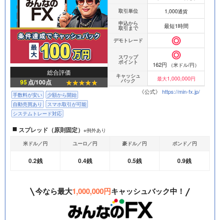
1,000
取引単位
通貨
申込から
最短1時間
取引まで
デモトレード
スワップ
ポイント
162円
（米ドル/円）
総合評価
キャッシュ
1,000,000
最大
円
バック
95
点/100点
《公式》
https://min-fx.jp/
手数料が安い
少額から開始
自動売買あり
スマホ取引が可能
システムトレード対応
スプレッド（原則固定）
※例外あり
米ドル／円
ユーロ／円
豪ドル／円
ポンド／円
0.2銭
0.4銭
0.5銭
0.9銭
今なら最大
1,000,000円
キャッシュバック中！