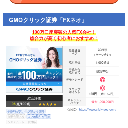
GMOクリック証券「FXネオ」
100万口座突破の人気FX会社！
総合力が高く初心者におすすめ！
30
種類
取扱通貨
ペア
（ラージ含む）
1,000
取引単位
通貨
申込から
最短30分
取引まで
デモトレード
スワップ
ポイント
155円
（米ドル/円）
総合評価
キャッシュ
1,000,000
最大
円
バック
96
点/100点
《公式》
https://www.click-sec.com/
手数料が安い
少額から開始
自動売買あり
スマホ取引が可能
システムトレード対応