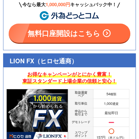
今なら最大
1,000,000円
キャッシュバック中！
無料口座開設はこちら
LION FX（ヒロセ通商）
お得なキャンペーンがとにかく豊富！
東証スタンダード上場企業の信頼と安心！
取扱通貨
54
種類
ペア
1,000
取引単位
通貨
申込から
最短即日
取引まで
デモトレード
スワップ
ポイント
157円
（米ドル/円）