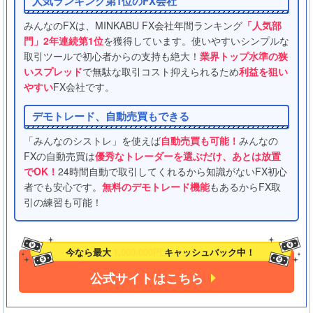
人気ランキング第1位のFX会社
みんなのFXは、MINKABU FX会社年間ランキング
「人気部
門」2年連続第1位
を獲得しています。使いやすいシンプルな
取引ツールで初心者からの支持も絶大！
業界トップ水準の狭
いスプレッド
で無駄な取引コスト抑えられるため
利益を狙い
やすい
FX会社です。
デモトレード、自動売買もできる
「みんなのシストレ」を使えば
自動売買も可能！
みんなの
FXの自動売買は
優秀なトレーダーを選ぶだけ、あとは放置
でOK！
24時間自動で取引してくれるから知識がないFX初心
者でも安心です。
無料のデモトレード機能
もあるからFX取
引の練習も可能！
今なら最大
1,000,000円
キャッシュバック中！
公式サイトはこちら