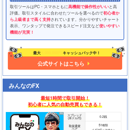
取引ツールはPC・スマホともに
高機能で操作性がいい
と高
評価。取引スタイルに合わせたツールを選べるので
初心者か
ら上級者まで高く支持
されています。分かりやすいチャート
表示、ワンタップで発注できるスピード注文など
使いやすい
機能が充実！
最大
1,000,000円
キャッシュバック中！
公式サイトはこちら
みんなのFX
最短1時間で取引開始！
初心者に人気の自動売買もできる！
スプレッド
0.2銭
(米ドル円)
51
種類
取扱通貨
ペア