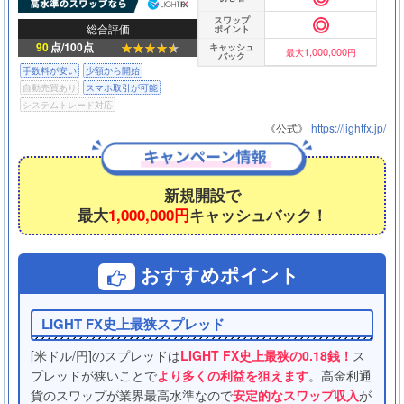
スワップ
総合評価
ポイント
90
点/100点
キャッシュ
1,000,000
最大
円
バック
手数料が安い
少額から開始
自動売買あり
スマホ取引が可能
システムトレード対応
《公式》
https://lightfx.jp/
新規開設で
最大
1,000,000円
キャッシュバック！
おすすめポイント
LIGHT FX史上最狭スプレッド
[米ドル/円]のスプレッドは
LIGHT FX史上最狭の0.18銭！
ス
プレッドが狭いことで
より多くの利益を狙えます
。高金利通
貨のスワップが業界最高水準なので
安定的なスワップ収入
が