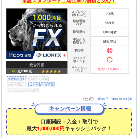
東証スタンダード上場企業の信頼と安心！
スプレッド
0.2銭
(米ドル円)
取扱通貨
54
種類
ペア
1,000
取引単位
通貨
申込から
最短即日
取引まで
初心者
スワップ
ポイント
総合評価
キャッシュ
1,000,000
最大
円
バック
88
点/100点
手数料が安い
少額から開始
自動売買あり
スマホ取引が可能
システムトレード対応
《公式》
https://hirose-fx.co.jp/
口座開設＋入金＋取引で
最大
1,000,000円
キャッシュバック！