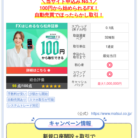
＼当サイト申込み No.1／
100円から始められるFX！
自動売買でほったらかし取引！
スプレッド
0.1銭
(米ドル円)
取扱通貨
32
種類
ペア
1
取引単位
通貨
申込から
最短当日
取引まで
初心者
スワップ
ポイント
総合評価
キャッシュ
1,000,000
最大
円
バック
98
点/100点
手数料が安い
少額から開始
自動売買あり
スマホ取引が可能
システムトレード対応
《公式》
https://www.matsui.co.jp/
新規口座開設＋取引で