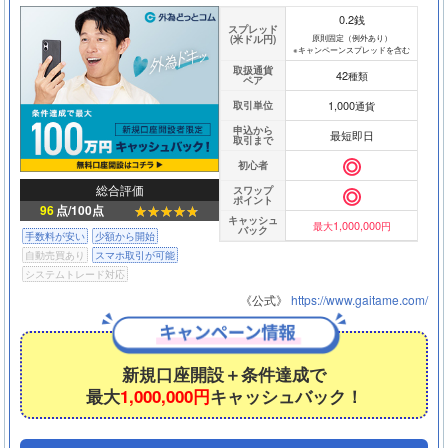
0.2銭
スプレッド
(米ドル円)
原則固定（例外あり）
※キャンペーンスプレッドを含む
取扱通貨
42
種類
ペア
1,000
取引単位
通貨
申込から
最短即日
取引まで
初心者
総合評価
スワップ
ポイント
96
点/100点
キャッシュ
1,000,000
最大
円
バック
手数料が安い
少額から開始
自動売買あり
スマホ取引が可能
システムトレード対応
《公式》
https://www.gaitame.com/
新規口座開設＋条件達成で
最大
1,000,000円
キャッシュバック！