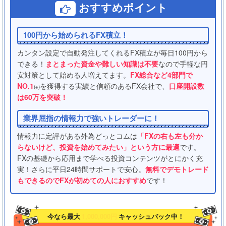
おすすめポイント
100円から始められるFX積立！
カンタン設定で自動発注してくれるFX積立が毎日100円から
できる！
まとまった資金や難しい知識は不要
なので手軽な円
安対策として始める人増えてます。
FX総合など4部門で
NO.1
を獲得する実績と信頼のあるFX会社で、
口座開設数
(※)
は60万を突破！
業界屈指の情報力で強いトレーダーに！
情報力に定評がある外為どっとコムは
「FXの右も左も分か
らないけど、投資を始めてみたい」という方に最適
です。
FXの基礎から応用まで学べる投資コンテンツがとにかく充
実！さらに平日24時間サポートで安心。
無料でデモトレード
もできるのでFXが初めての人におすすめ
です！
今なら最大
1,000,000円
キャッシュバック中！