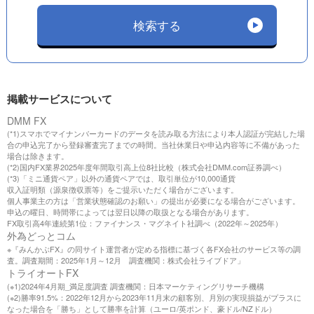
検索する
掲載サービスについて
DMM FX
(*1)スマホでマイナンバーカードのデータを読み取る方法により本人認証が完結した場
合の申込完了から登録審査完了までの時間。当社休業日や申込内容等に不備があった
場合は除きます。
(*2)国内FX業界2025年度年間取引高上位8社比較（株式会社DMM.com証券調べ）
(*3)「ミニ通貨ペア」以外の通貨ペアでは、取引単位が10,000通貨
収入証明類（源泉徴収票等）をご提示いただく場合がございます。
個人事業主の方は「営業状態確認のお願い」の提出が必要になる場合がございます。
申込の曜日、時間帯によっては翌日以降の取扱となる場合があります。
FX取引高4年連続第1位：ファイナンス・マグネイト社調べ（2022年～2025年）
外為どっとコム
※『みんかぶFX』の同サイト運営者が定める指標に基づく各FX会社のサービス等の調
査。調査期間：2025年1月～12月 調査機関：株式会社ライブドア」
トライオートFX
(※1)2024年4月期_満足度調査 調査機関：日本マーケティングリサーチ機構
(※2)勝率91.5%：2022年12月から2023年11月末の顧客別、月別の実現損益がプラスに
なった場合を「勝ち」として勝率を計算（ユーロ/英ポンド、豪ドル/NZドル）