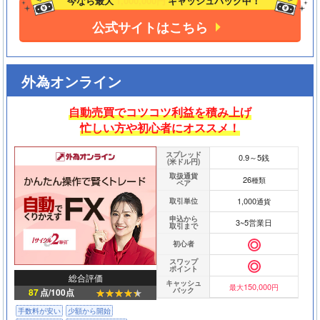
今なら最大
1,000,000円
キャッシュバック中！
公式サイトはこちら
外為オンライン
自動売買でコツコツ利益を積み上げ
忙しい方や初心者にオススメ！
スプレッド
0.9～5銭
(米ドル円)
取扱通貨
26
種類
ペア
1,000
取引単位
通貨
申込から
3~5営業日
取引まで
初心者
スワップ
ポイント
総合評価
キャッシュ
150,000
最大
円
バック
87
点/100点
手数料が安い
少額から開始