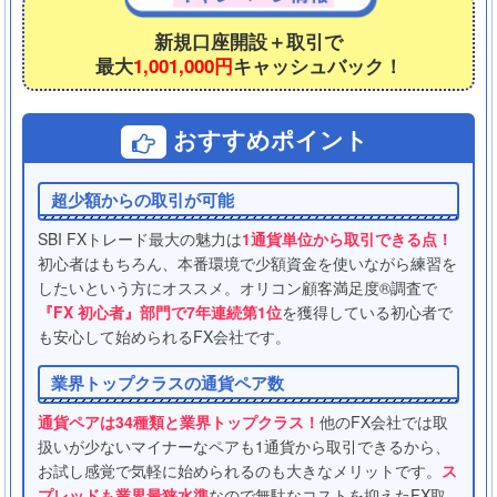
新規口座開設＋取引で
最大
1,001,000円
キャッシュバック！
おすすめポイント
超少額からの取引が可能
SBI FXトレード最大の魅力は
1通貨単位から取引できる点！
初心者はもちろん、本番環境で少額資金を使いながら練習を
したいという方にオススメ。オリコン顧客満足度®調査で
『FX 初心者』部門で7年連続第1位
を獲得している初心者で
も安心して始められるFX会社です。
業界トップクラスの通貨ペア数
通貨ペアは34種類と業界トップクラス！
他のFX会社では取
扱いが少ないマイナーなペアも1通貨から取引できるから、
お試し感覚で気軽に始められるのも大きなメリットです。
ス
プレッドも業界最狭水準
なので無駄なコストを抑えたFX取