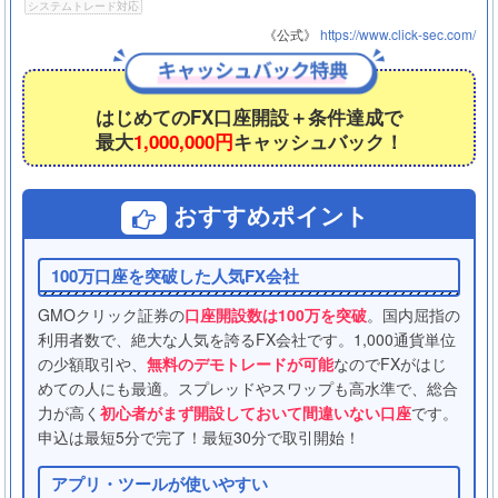
システムトレード対応
《公式》
https://www.click-sec.com/
はじめてのFX口座開設＋条件達成で
最大
1,000,000円
キャッシュバック！
おすすめポイント
100万口座を突破した人気FX会社
GMOクリック証券の
口座開設数は100万を突破
。国内屈指の
利用者数で、絶大な人気を誇るFX会社です。1,000通貨単位
の少額取引や、
無料のデモトレードが可能
なのでFXがはじ
めての人にも最適。スプレッドやスワップも高水準で、総合
力が高く
初心者がまず開設しておいて間違いない口座
です。
申込は最短5分で完了！最短30分で取引開始！
アプリ・ツールが使いやすい