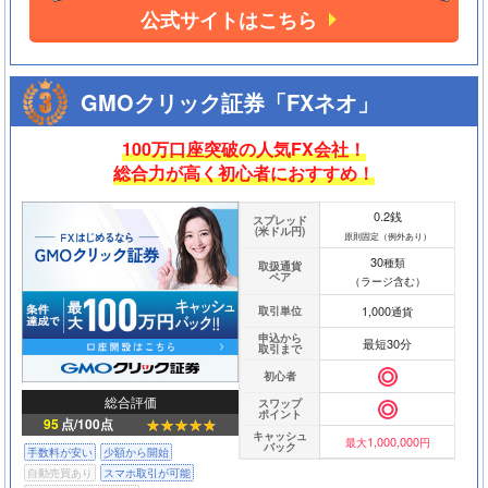
公式サイトはこちら
GMOクリック証券「FXネオ」
100万口座突破の人気FX会社！
総合力が高く初心者におすすめ！
0.2銭
スプレッド
(米ドル円)
原則固定（例外あり）
30
種類
取扱通貨
ペア
（ラージ含む）
1,000
取引単位
通貨
申込から
最短30分
取引まで
初心者
総合評価
スワップ
ポイント
95
点/100点
キャッシュ
1,000,000
最大
円
バック
手数料が安い
少額から開始
自動売買あり
スマホ取引が可能