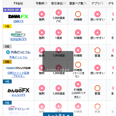
FX会社
手数料
取引単位
通貨ペア数
アプリ
デモ
1,000
通貨
無料
29
使いやすい
3
種類
(*3)
DMM FX
1位
無料
1
32
使いやすい
非
通貨
種類
松井証券のFX
2位
1,000
42
無料
普通
90
通貨
種類
外為どっとコム
3位
30
スクロールできます
種類
無料
1,000
使いやすい
1
GMOクリック証券
通貨
（ラージ含
「FXネオ」
む）
4位
51
種類
無料
1,000
（LIGHTペア
普通
無
通貨
みんなのFX
含む）
5位
1
34
無料
普通
非
通貨
種類
SBI FXトレード
もっと見る