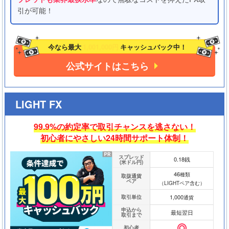
引が可能！
今なら最大
1,001,000円
キャッシュバック中！
公式サイトはこちら
LIGHT FX
99.9%の約定率で取引チャンスを逃さない！
初心者にやさしい24時間サポート体制！
スプレッド
0.18銭
(米ドル円)
46
種類
取扱通貨
ペア
（LIGHTペア含む）
1,000
取引単位
通貨
申込から
最短翌日
取引まで
初心者