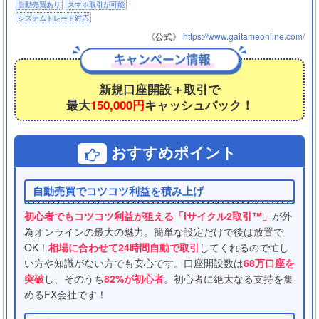
自動売買あり
スマホ取引が可能
システムトレード対応
《公式》
https://www.gaitameonline.com/
新規口座開設＋取引で
最大
150,000円
キャッシュバック！
おすすめポイント
自動売買でコツコツ利益を積み上げ
初心者でもコツコツ利益が狙える「iサイクル2取引™」
が外
為オンラインの最大の魅力。簡単な設定だけで後は放置で
OK！
相場に合わせて24時間自動で取引
してくれるので忙し
い方や知識がない方でも安心です。口座開設数は
68万口座を
突破
し、そのうち
82%が初心者
。初心者に絶大なる支持を集
めるFX会社です！