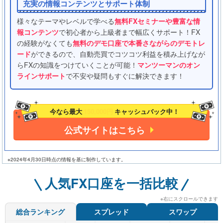
充実の情報コンテンツとサポート体制
様々なテーマやレベルで学べる
無料FXセミナーや豊富な情
報コンテンツ
で初心者から上級者まで幅広くサポート！FX
の経験がなくても
無料のデモ口座で本番さながらのデモトレ
ード
ができるので、自動売買でコツコツ利益を積み上げなが
らFXの知識をつけていくことが可能！
マンツーマンのオン
ラインサポート
で不安や疑問もすぐに解決できます！
今なら最大
150,000円
キャッシュバック中！
公式サイトはこちら
※2024年4月30日時点の情報を基に制作しています。
人気FX口座を一括比較
※右にスクロールできます
スプレッド
スワップ
総合ランキング