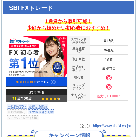
SBI FXトレード
1通貨から取引可能！
少額から始めたい初心者におすすめ！
スプレッド
0.18銭
(米ドル円)
取扱通貨
34
種類
ペア
1
取引単位
通貨
申込から
最短当日
取引まで
初心者
スワップ
ポイント
総合評価
キャッシュ
1,001,000
最大
円
バック
91
点/100点
手数料が安い
少額から開始
自動売買あり
スマホ取引が可能
システムトレード対応
《公式》
https://www.sbifxt.co.jp/