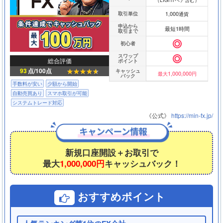
（LIGHTペア含む）
1,000
取引単位
通貨
申込から
最短1時間
取引まで
初心者
スワップ
総合評価
ポイント
93
点/100点
キャッシュ
1,000,000
最大
円
バック
手数料が安い
少額から開始
自動売買あり
スマホ取引が可能
システムトレード対応
《公式》
https://min-fx.jp/
新規口座開設＋お取引で
最大
1,000,000円
キャッシュバック！
おすすめポイント