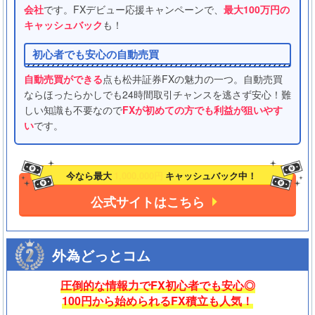
会社
です。FXデビュー応援キャンペーンで、
最大100万円の
キャッシュバック
も！
初心者でも安心の自動売買
自動売買ができる
点も松井証券FXの魅力の一つ。自動売買
ならほったらかしでも24時間取引チャンスを逃さず安心！難
しい知識も不要なので
FXが初めての方でも利益が狙いやす
い
です。
今なら最大
1,000,000円
キャッシュバック中！
公式サイトはこちら
外為どっとコム
圧倒的な情報力でFX初心者でも安心◎
100円から始められるFX積立も人気！