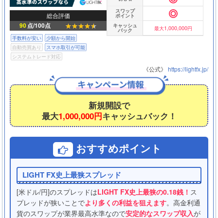
スワップ
総合評価
ポイント
90
点/100点
キャッシュ
1,000,000
最大
円
バック
手数料が安い
少額から開始
自動売買あり
スマホ取引が可能
システムトレード対応
《公式》
https://lightfx.jp/
新規開設で
最大
1,000,000円
キャッシュバック！
おすすめポイント
LIGHT FX史上最狭スプレッド
[米ドル/円]のスプレッドは
LIGHT FX史上最狭の0.18銭！
ス
プレッドが狭いことで
より多くの利益を狙えます
。高金利通
貨のスワップが業界最高水準なので
安定的なスワップ収入
が