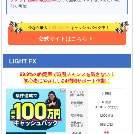
引が可能！
今なら最大
1,001,000円
キャッシュバック中！
公式サイトはこちら
LIGHT FX
99.9%の約定率で取引チャンスを逃さない！
初心者にやさしい24時間サポート体制！
スプレッド
0.18銭
(米ドル円)
46
種類
取扱通貨
ペア
（LIGHTペア含む）
1,000
取引単位
通貨
申込から
最短翌日
取引まで
初心者