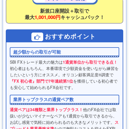
新規口座開設＋取引で
最大
1,001,000円
キャッシュバック！
おすすめポイント
超少額からの取引が可能
SBI FXトレード最大の魅力は
1通貨単位から取引できる点！
初心者はもちろん、本番環境で少額資金を使いながら練習を
したいという方にオススメ。オリコン顧客満足度®調査で
『FX 初心者』部門で7年連続第1位
を獲得している初心者で
も安心して始められるFX会社です。
業界トップクラスの通貨ペア数
通貨ペアは34種類と業界トップクラス！
他のFX会社では取
扱いが少ないマイナーなペアも1通貨から取引できるから、
お試し感覚で気軽に始められるのも大きなメリットです。
ス
プレッドも業界最狭水準
なので無駄なコストを抑えたFX取