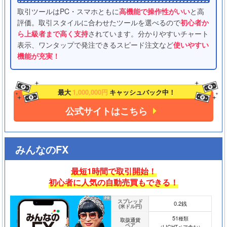
取引ツールはPC・スマホともに
高機能で操作性がいい
と高
評価。取引スタイルに合わせたツールを選べるので
初心者か
ら上級者まで高く支持
されています。分かりやすいチャート
表示、ワンタップで発注できるスピード注文など
使いやすい
機能が充実！
最大
1,000,000円
キャッシュバック中！
公式サイトはこちら
みんなのFX
最短1時間で取引開始！
初心者に人気の自動売買もできる！
スプレッド
0.2銭
(米ドル円)
51
種類
取扱通貨
ペア