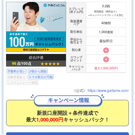
0.2銭
スプレッド
(米ドル円)
原則固定（例外あり）
※キャンペーンスプレッドを含む
取扱通貨
42
種類
ペア
1,000
取引単位
通貨
申込から
最短即日
取引まで
初心者
総合評価
スワップ
ポイント
96
点/100点
キャッシュ
1,000,000
最大
円
バック
手数料が安い
少額から開始
自動売買あり
スマホ取引が可能
システムトレード対応
《公式》
https://www.gaitame.com/
新規口座開設＋条件達成で
最大
1,000,000円
キャッシュバック！