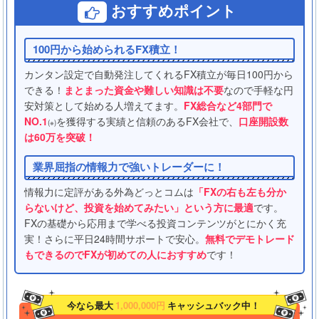
おすすめポイント
100円から始められるFX積立！
カンタン設定で自動発注してくれるFX積立が毎日100円から
できる！
まとまった資金や難しい知識は不要
なので手軽な円
安対策として始める人増えてます。
FX総合など4部門で
NO.1
を獲得する実績と信頼のあるFX会社で、
口座開設数
(※)
は60万を突破！
業界屈指の情報力で強いトレーダーに！
情報力に定評がある外為どっとコムは
「FXの右も左も分か
らないけど、投資を始めてみたい」という方に最適
です。
FXの基礎から応用まで学べる投資コンテンツがとにかく充
実！さらに平日24時間サポートで安心。
無料でデモトレード
もできるのでFXが初めての人におすすめ
です！
今なら最大
1,000,000円
キャッシュバック中！