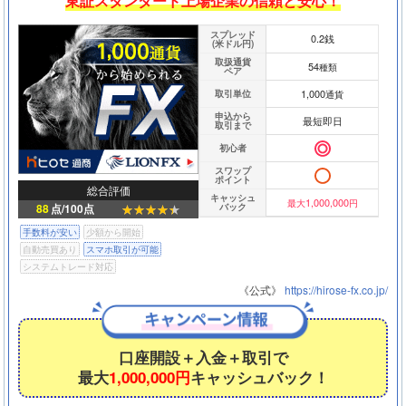
東証スタンダード上場企業の信頼と安心！
スプレッド
0.2銭
(米ドル円)
取扱通貨
54
種類
ペア
1,000
取引単位
通貨
申込から
最短即日
取引まで
初心者
スワップ
ポイント
総合評価
キャッシュ
1,000,000
最大
円
バック
88
点/100点
手数料が安い
少額から開始
自動売買あり
スマホ取引が可能
システムトレード対応
《公式》
https://hirose-fx.co.jp/
口座開設＋入金＋取引で
最大
1,000,000円
キャッシュバック！