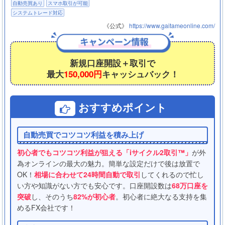
自動売買あり
スマホ取引が可能
システムトレード対応
《公式》
https://www.gaitameonline.com/
新規口座開設＋取引で
最大
150,000円
キャッシュバック！
おすすめポイント
自動売買でコツコツ利益を積み上げ
初心者でもコツコツ利益が狙える「iサイクル2取引™」
が外
為オンラインの最大の魅力。簡単な設定だけで後は放置で
OK！
相場に合わせて24時間自動で取引
してくれるので忙し
い方や知識がない方でも安心です。口座開設数は
68万口座を
突破
し、そのうち
82%が初心者
。初心者に絶大なる支持を集
めるFX会社です！