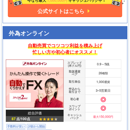
今なら最大
1,000,000円
キャッシュバック中！
公式サイトはこちら
外為オンライン
自動売買でコツコツ利益を積み上げ
忙しい方や初心者にオススメ！
スプレッド
0.9～5銭
(米ドル円)
取扱通貨
26
種類
ペア
1,000
取引単位
通貨
申込から
3~5営業日
取引まで
初心者
スワップ
ポイント
総合評価
キャッシュ
150,000
最大
円
バック
87
点/100点
手数料が安い
少額から開始