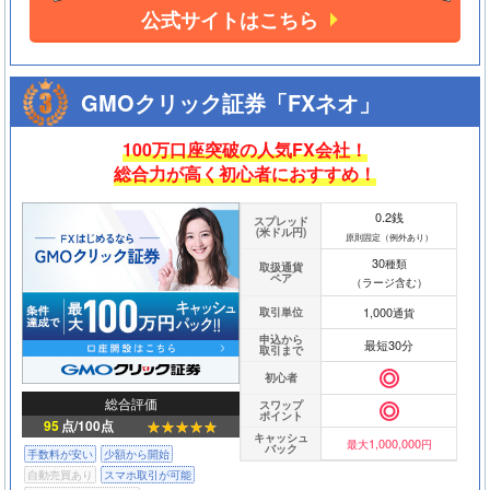
公式サイトはこちら
GMOクリック証券「FXネオ」
100万口座突破の人気FX会社！
総合力が高く初心者におすすめ！
0.2銭
スプレッド
(米ドル円)
原則固定（例外あり）
30
種類
取扱通貨
ペア
（ラージ含む）
1,000
取引単位
通貨
申込から
最短30分
取引まで
初心者
総合評価
スワップ
ポイント
95
点/100点
キャッシュ
1,000,000
最大
円
バック
手数料が安い
少額から開始
自動売買あり
スマホ取引が可能