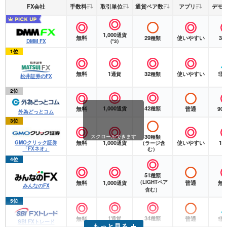
FX会社
手数料
取引単位
通貨ペア数
アプリ
デモ
1,000
通貨
無料
29
使いやすい
3
種類
(*3)
DMM FX
1位
無料
1
32
使いやすい
非
通貨
種類
松井証券のFX
2位
1,000
42
無料
普通
90
通貨
種類
外為どっとコム
3位
30
スクロールできます
種類
無料
1,000
使いやすい
1
GMOクリック証券
通貨
（ラージ含
「FXネオ」
む）
4位
51
種類
無料
1,000
（LIGHTペア
普通
無
通貨
みんなのFX
含む）
5位
1
34
無料
普通
非
通貨
種類
SBI FXトレード
もっと見る