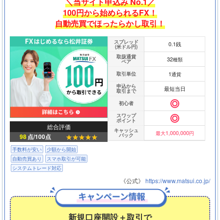
＼当サイト申込み No.1／
100円から始められるFX！
自動売買でほったらかし取引！
スプレッド
0.1銭
(米ドル円)
取扱通貨
32
種類
ペア
1
取引単位
通貨
申込から
最短当日
取引まで
初心者
スワップ
ポイント
総合評価
キャッシュ
1,000,000
最大
円
バック
98
点/100点
手数料が安い
少額から開始
自動売買あり
スマホ取引が可能
システムトレード対応
《公式》
https://www.matsui.co.jp/
新規口座開設＋取引で