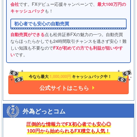
会社
です。FXデビュー応援キャンペーンで、
最大100万円の
キャッシュバック
も！
初心者でも安心の自動売買
自動売買ができる
点も松井証券FXの魅力の一つ。自動売買
ならほったらかしでも24時間取引チャンスを逃さず安心！難
しい知識も不要なので
FXが初めての方でも利益が狙いやす
い
です。
今なら最大
1,000,000円
キャッシュバック中！
公式サイトはこちら
外為どっとコム
圧倒的な情報力でFX初心者でも安心◎
100円から始められるFX積立も人気！