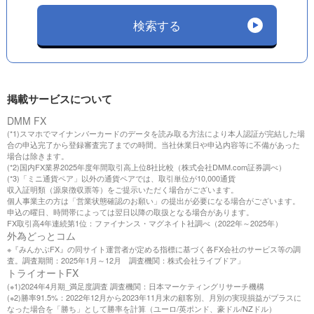
検索する
掲載サービスについて
DMM FX
(*1)スマホでマイナンバーカードのデータを読み取る方法により本人認証が完結した場
合の申込完了から登録審査完了までの時間。当社休業日や申込内容等に不備があった
場合は除きます。
(*2)国内FX業界2025年度年間取引高上位8社比較（株式会社DMM.com証券調べ）
(*3)「ミニ通貨ペア」以外の通貨ペアでは、取引単位が10,000通貨
収入証明類（源泉徴収票等）をご提示いただく場合がございます。
個人事業主の方は「営業状態確認のお願い」の提出が必要になる場合がございます。
申込の曜日、時間帯によっては翌日以降の取扱となる場合があります。
FX取引高4年連続第1位：ファイナンス・マグネイト社調べ（2022年～2025年）
外為どっとコム
※『みんかぶFX』の同サイト運営者が定める指標に基づく各FX会社のサービス等の調
査。調査期間：2025年1月～12月 調査機関：株式会社ライブドア」
トライオートFX
(※1)2024年4月期_満足度調査 調査機関：日本マーケティングリサーチ機構
(※2)勝率91.5%：2022年12月から2023年11月末の顧客別、月別の実現損益がプラスに
なった場合を「勝ち」として勝率を計算（ユーロ/英ポンド、豪ドル/NZドル）