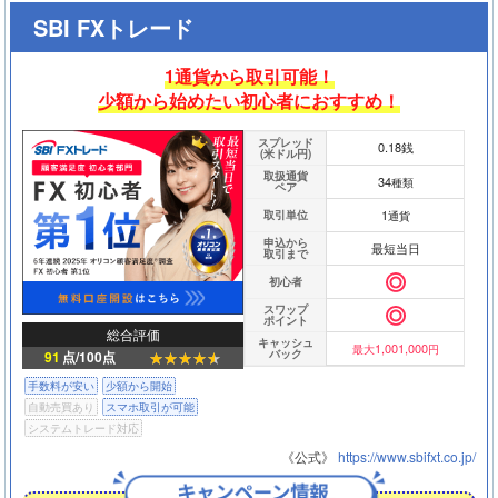
SBI FXトレード
1通貨から取引可能！
少額から始めたい初心者におすすめ！
スプレッド
0.18銭
(米ドル円)
取扱通貨
34
種類
ペア
1
取引単位
通貨
申込から
最短当日
取引まで
初心者
スワップ
ポイント
総合評価
キャッシュ
1,001,000
最大
円
バック
91
点/100点
手数料が安い
少額から開始
自動売買あり
スマホ取引が可能
システムトレード対応
《公式》
https://www.sbifxt.co.jp/