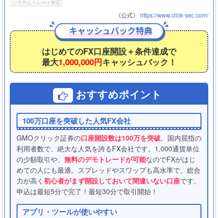
システムトレード対応
《公式》
https://www.click-sec.com/
はじめてのFX口座開設＋条件達成で
最大
1,000,000円
キャッシュバック！
おすすめポイント
100万口座を突破した人気FX会社
GMOクリック証券の
口座開設数は100万を突破
。国内屈指の
利用者数で、絶大な人気を誇るFX会社です。1,000通貨単位
の少額取引や、
無料のデモトレードが可能
なのでFXがはじ
めての人にも最適。スプレッドやスワップも高水準で、総合
力が高く
初心者がまず開設しておいて間違いない口座
です。
申込は最短5分で完了！最短30分で取引開始！
アプリ・ツールが使いやすい