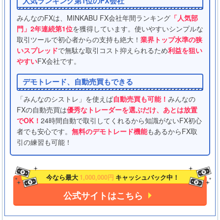
人気ランキング第1位のFX会社
みんなのFXは、MINKABU FX会社年間ランキング
「人気部
門」2年連続第1位
を獲得しています。使いやすいシンプルな
取引ツールで初心者からの支持も絶大！
業界トップ水準の狭
いスプレッド
で無駄な取引コスト抑えられるため
利益を狙い
やすい
FX会社です。
デモトレード、自動売買もできる
「みんなのシストレ」を使えば
自動売買も可能！
みんなの
FXの自動売買は
優秀なトレーダーを選ぶだけ、あとは放置
でOK！
24時間自動で取引してくれるから知識がないFX初心
者でも安心です。
無料のデモトレード機能
もあるからFX取
引の練習も可能！
今なら最大
1,000,000円
キャッシュバック中！
公式サイトはこちら