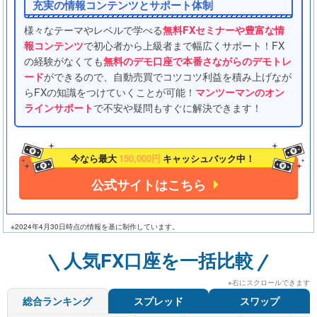
充実の情報コンテンツとサポート体制
様々なテーマやレベルで学べる
無料FXセミナーや豊富な情
報コンテンツ
で初心者から上級者まで幅広くサポート！FX
の経験がなくても
無料のデモ口座で本番さながらのデモトレ
ード
ができるので、自動売買でコツコツ利益を積み上げなが
らFXの知識をつけていくことが可能！
マンツーマンのオン
ラインサポート
で不安や疑問もすぐに解決できます！
今なら最大
150,000円
キャッシュバック中！
公式サイトはこちら
※2024年4月30日時点の情報を基に制作しています。
人気FX口座を一括比較
※右にスクロールできます
スプレッド
スワップ
総合ランキング