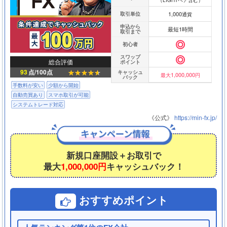
（LIGHTペア含む）
1,000
取引単位
通貨
申込から
最短1時間
取引まで
初心者
スワップ
総合評価
ポイント
93
点/100点
キャッシュ
1,000,000
最大
円
バック
手数料が安い
少額から開始
自動売買あり
スマホ取引が可能
システムトレード対応
《公式》
https://min-fx.jp/
新規口座開設＋お取引で
最大
1,000,000円
キャッシュバック！
おすすめポイント