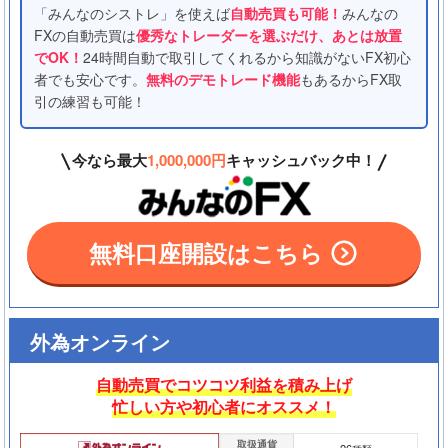
「みんなのシストレ」を使えば
自動売買も可能！
みんなの
FXの自動売買は
優秀なトレーダーを選ぶだけ、あとは放置
でOK！
24時間自動で取引してくれるから知識がないFX初心
者でも安心です。
無料のデモトレード機能
もあるからFX取
引の練習も可能！
今なら最大
1,000,000円
キャッシュバック中！
無料口座開設はこちら
外為オンライン
自動売買でコツコツ利益を積み上げ
忙しい方や初心者にオススメ！
取扱通貨