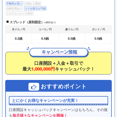
手数料が安い
少額から開始
自動売買あり
スマホ取引が可能
システムトレード対応
スプレッド（原則固定）
※例外あり
米ドル／円
ユーロ／円
豪ドル／円
ポンド／円
0.2銭
0.4銭
0.5銭
0.9銭
口座開設＋入金＋取引で
最大
1,000,000円
キャッシュバック！
おすすめポイント
とにかくお得なキャンペーンが充実！
口座開設キャッシュバックキャンペーンはもちろん、その後
も
毎月様々なキャンペーンを開催！