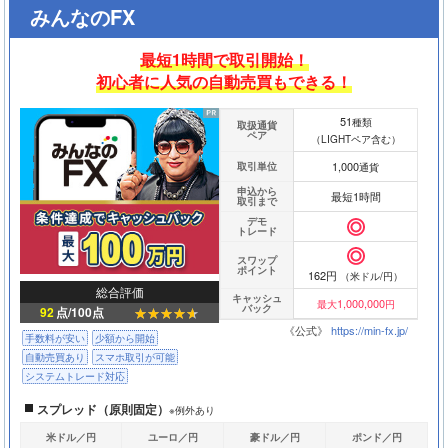
みんなのFX
最短1時間で取引開始！
初心者に人気の自動売買もできる！
51
種類
取扱通貨
ペア
（LIGHTペア含む）
1,000
取引単位
通貨
申込から
最短1時間
取引まで
デモ
トレード
スワップ
ポイント
162円
（米ドル/円）
総合評価
キャッシュ
1,000,000
最大
円
バック
92
点/100点
《公式》
https://min-fx.jp/
手数料が安い
少額から開始
自動売買あり
スマホ取引が可能
システムトレード対応
スプレッド（原則固定）
※例外あり
米ドル／円
ユーロ／円
豪ドル／円
ポンド／円