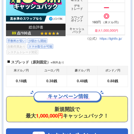
デモ
トレード
スワップ
ポイント
160円
（米ドル/円）
総合評価
キャッシュ
1,000,000
最大
円
バック
89
点/100点
《公式》
https://lightfx.jp/
手数料が安い
少額から開始
自動売買あり
スマホ取引が可能
システムトレード対応
スプレッド（原則固定）
※例外あり
米ドル／円
ユーロ／円
豪ドル／円
ポンド／円
0.18銭
0.38銭
0.48銭
0.88銭
新規開設で
最大
1,000,000円
キャッシュバック！