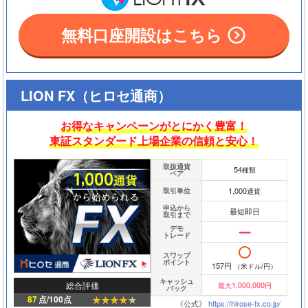
無料口座開設はこちら
LION FX（ヒロセ通商）
お得なキャンペーンがとにかく豊富！
東証スタンダード上場企業の信頼と安心！
取扱通貨
54
種類
ペア
1,000
取引単位
通貨
申込から
最短即日
取引まで
デモ
トレード
スワップ
ポイント
157円
（米ドル/円）
キャッシュ
総合評価
1,000,000
最大
円
バック
87
点/100点
《公式》
https://hirose-fx.co.jp/