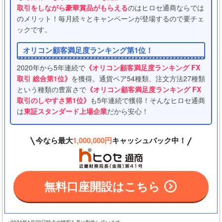
取引をしながら豪華賞品がもらえる
のはヒロセ通商ならでは
のメリット！毎月続々とキャンペーンが登場するので要チェ
ックです。
オリコン顧客満足度ランキング第1位！
2020年から5年連続で
《オリコン顧客満足度ランキング FX
取引 総合第1位》
を獲得。通貨ペア54種類、注文方法27種類
という種類の豊富さで
《オリコン顧客満足度ランキング FX
取引のしやすさ第1位》
も5年連続で獲得！そんなヒロセ通商
は
東証スタンダード上場企業
だから安心！
今なら最大
1,000,000円
キャッシュバック中！
無料口座開設はこちら
※2024年4月30日時点の情報を基に制作しています。