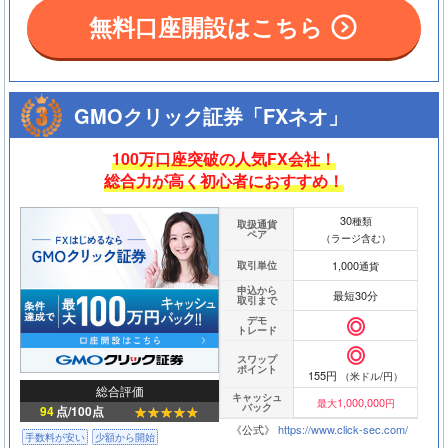
無料口座開設はこちら
GMOクリック証券「FXネオ」
100万口座突破の人気FX会社！
総合力が高く初心者におすすめ！
30
種類
取扱通貨
ペア
（ラージ含む）
1,000
取引単位
通貨
申込から
最短30分
取引まで
デモ
トレード
スワップ
ポイント
155円
（米ドル/円）
総合評価
キャッシュ
1,000,000
最大
円
バック
94
点/100点
《公式》
https://www.click-sec.com/
手数料が安い
少額から開始