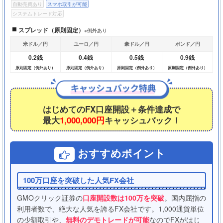
自動売買あり
スマホ取引が可能
システムトレード対応
スプレッド（原則固定）
※例外あり
米ドル／円
ユーロ／円
豪ドル／円
ポンド／円
0.2銭
0.4銭
0.5銭
0.9銭
原則固定（例外あり）
原則固定（例外あり）
原則固定（例外あり）
原則固定（例外あり）
はじめてのFX口座開設＋条件達成で
最大
1,000,000円
キャッシュバック！
おすすめポイント
100万口座を突破した人気FX会社
GMOクリック証券の
口座開設数は100万を突破
。国内屈指の
利用者数で、絶大な人気を誇るFX会社です。1,000通貨単位
の少額取引や、
無料のデモトレードが可能
なのでFXがはじ