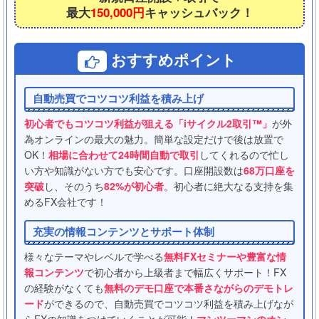
最大
150,000円
キャッシュバック！
おすすめポイント
自動売買でコツコツ利益を積み上げ
初心者でもコツコツ利益が狙える「iサイクル2取引™」
が外
為オンラインの最大の魅力。簡単な設定だけで後は放置で
OK！
相場に合わせて24時間自動で取引
してくれるので忙し
い方や知識がない方でも安心です。口座開設数は
68万口座を
突破
し、そのうち
82%が初心者
。初心者に絶大なる支持を集
めるFX会社です！
充実の情報コンテンツとサポート体制
様々なテーマやレベルで学べる
無料FXセミナーや豊富な情
報コンテンツ
で初心者から上級者まで幅広くサポート！FX
の経験がなくても
無料のデモ口座で本番さながらのデモトレ
ード
ができるので、自動売買でコツコツ利益を積み上げなが
らFXの知識をつけていくことが可能！
マンツーマンのオン