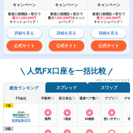
キャンペーン
キャンペーン
キャンペーン
新規口座開設＋取引で
新規口座開設＋取引で
新規口座開設＋取引で
最大1,000,000円
最大
1,000,000円
キャッシ
最大1,000,000円
キャッシュバック！
ュバック！
キャッシュバック！
詳細を見る
詳細を見る
詳細を見る
公式サイト
公式サイト
公式サイト
人気FX口座を一括比較
※右にスクロールできます
スプレッド
スワップ
総合ランキング
FX会社
手数料
取引単位
通貨ペア数
アプリ
デモ
1位
無料
1
32
使いやすい
非
通貨
種類
松井証券のFX
2位