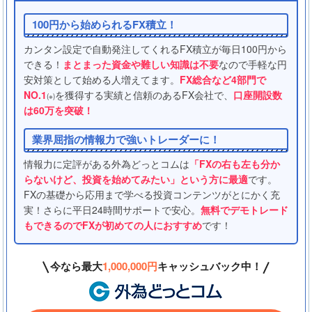
100円から始められるFX積立！
カンタン設定で自動発注してくれるFX積立が毎日100円から
できる！
まとまった資金や難しい知識は不要
なので手軽な円
安対策として始める人増えてます。
FX総合など4部門で
NO.1
を獲得する実績と信頼のあるFX会社で、
口座開設数
(※)
は60万を突破！
業界屈指の情報力で強いトレーダーに！
情報力に定評がある外為どっとコムは
「FXの右も左も分か
らないけど、投資を始めてみたい」という方に最適
です。
FXの基礎から応用まで学べる投資コンテンツがとにかく充
実！さらに平日24時間サポートで安心。
無料でデモトレード
もできるのでFXが初めての人におすすめ
です！
今なら最大
1,000,000円
キャッシュバック中！