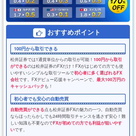
おすすめポイント
100円から取引できる
松井証券では1通貨単位からの取引が可能！
100円から取引
ができる
のは松井証券のFXだけ！FXがはじめての方でも使
いやすいシンプルな取引ツールで
初心者に多く選ばれるFX
会社
です。FXデビュー応援キャンペーンで、
最大100万円の
キャッシュバック
も！
初心者でも安心の自動売買
自動売買ができる
点も松井証券FXの魅力の一つ。自動売買
ならほったらかしでも24時間取引チャンスを逃さず安心！難
しい知識も不要なので
FXが初めての方でも利益が狙いやす
い
です。