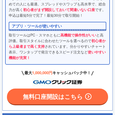
めての人にも最適。スプレッドやスワップも高水準で、総合
力が高く
初心者がまず開設しておいて間違いない口座
です。
申込は最短5分で完了！最短30分で取引開始！
アプリ・ツールが使いやすい
取引ツールはPC・スマホともに
高機能で操作性がいい
と高
評価。取引スタイルに合わせたツールを選べるので
初心者か
ら上級者まで高く支持
されています。分かりやすいチャート
表示、ワンタップで発注できるスピード注文など
使いやすい
機能が充実！
最大
1,000,000円
キャッシュバック中！
無料口座開設はこちら