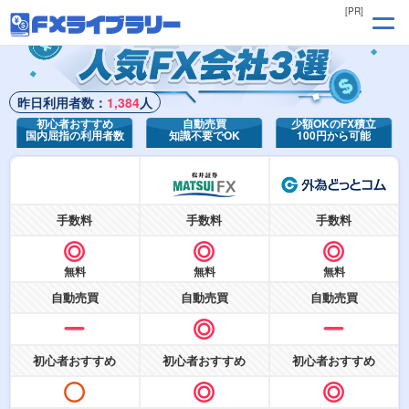
[PR]
昨日利用者数：
1,384
人
初心者おすすめ
自動売買
少額OKのFX積立
国内屈指の利用者数
知識不要でOK
100円から可能
手数料
手数料
手数料
無料
無料
無料
自動売買
自動売買
自動売買
初心者おすすめ
初心者おすすめ
初心者おすすめ