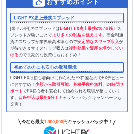
おすすめポイント
LIGHT FX史上最狭スプレッド
[米ドル/円]のスプレッドは
LIGHT FX史上最狭の0.18銭！
ス
プレッドが狭いことで
より多くの利益を狙えます
。高金利通
貨のスワップが業界最高水準なので
安定的なスワップ収入
が
期待できます！スワップ収入は
複利効果で資産を増やしてい
ける
ので長期的な投資にもおすすめ！
初めての方にも安心の取引環境
LIGHT FXは初心者向けに作られたFX口座なのでFXデビュー
におすすめ！
少額から取引可能、各種手数料無料、24時間サ
ポート
でFX初心者も安心して始められる環境が整っていま
す。
口座申込は最短5分！
キャッシュバックキャンペーンも
充実！
今なら最大
1,000,000円
キャッシュバック中！