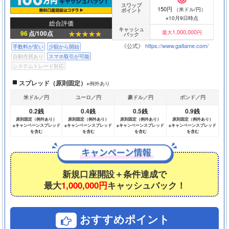
スワップ
150円
（米ドル/円）
ポイント
※10月9日時点
総合評価
キャッシュ
1,000,000
最大
円
96
点/100点
バック
《公式》
https://www.gaitame.com/
手数料が安い
少額から開始
自動売買あり
スマホ取引が可能
システムトレード対応
スプレッド（原則固定）
※例外あり
米ドル／円
ユーロ／円
豪ドル／円
ポンド／円
0.2銭
0.4銭
0.5銭
0.9銭
原則固定（例外あり）
原則固定（例外あり）
原則固定（例外あり）
原則固定（例外あり）
※キャンペーンスプレッド
※キャンペーンスプレッド
※キャンペーンスプレッド
※キャンペーンスプレッド
を含む
を含む
を含む
を含む
新規口座開設＋条件達成で
最大
1,000,000円
キャッシュバック！
おすすめポイント