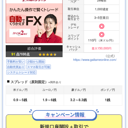
26
種類
ペア
1,000
取引単位
通貨
申込から
3~5営業日
取引まで
デモ
トレード
スワップ
ポイント
110円
（米ドル/円）
キャッシュ
総合評価
150,000
最大
円
バック
91
点/100点
《公式》
https://www.gaitameonline.com/
手数料が安い
少額から開始
自動売買あり
スマホ取引が可能
システムトレード対応
スプレッド（原則固定）
※例外あり
米ドル／円
ユーロ／円
豪ドル／円
ポンド／円
0.9～5銭
1.9～6銭
3.2～8.3銭
1銭
新規口座開設＋取引で