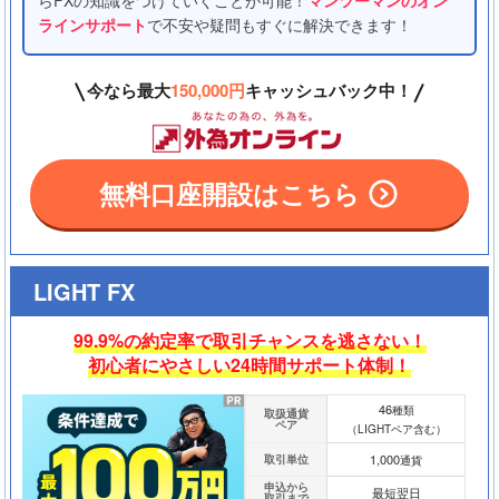
ラインサポート
で不安や疑問もすぐに解決できます！
今なら最大
150,000円
キャッシュバック中！
無料口座開設はこちら
LIGHT FX
99.9%の約定率で取引チャンスを逃さない！
初心者にやさしい24時間サポート体制！
46
種類
取扱通貨
ペア
（LIGHTペア含む）
1,000
取引単位
通貨
申込から
最短翌日
取引まで