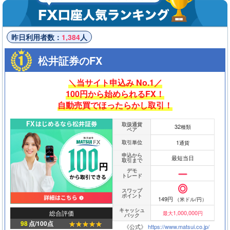
昨日利用者数：
1,384
人
松井証券のFX
＼当サイト申込み No.1／
100円から始められるFX！
自動売買でほったらかし取引！
取扱通貨
32
種類
ペア
1
取引単位
通貨
申込から
最短当日
取引まで
デモ
トレード
スワップ
ポイント
149円
（米ドル/円）
キャッシュ
総合評価
1,000,000
最大
円
バック
98
点/100点
《公式》
https://www.matsui.co.jp/