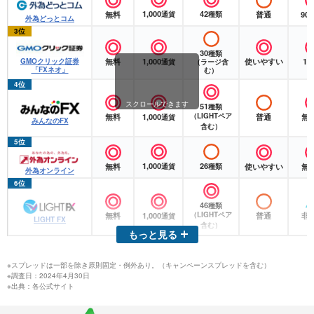
1,000
42
無料
普通
90
通貨
種類
外為どっとコム
3位
30
種類
無料
1,000
使いやすい
1
GMOクリック証券
通貨
（ラージ含
「FXネオ」
む）
4位
スクロールできます
51
種類
無料
1,000
（LIGHTペア
普通
無
通貨
みんなのFX
含む）
5位
1,000
26
無料
使いやすい
無
通貨
種類
外為オンライン
6位
46
種類
無料
1,000
（LIGHTペア
普通
非
通貨
LIGHT FX
含む）
もっと見る
※スプレッドは一部を除き原則固定・例外あり。（キャンペーンスプレッドを含む）
※調査日：2024年4月30日
※出典：各公式サイト