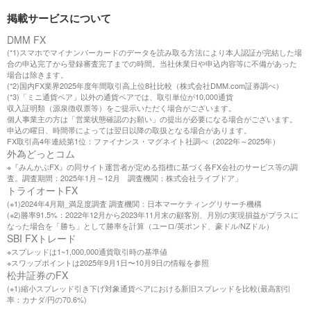
掲載サービスについて
DMM FX
(*1)スマホでマイナンバーカードのデータを読み取る方法により本人認証が完結した場
合の申込完了から登録審査完了までの時間。当社休業日や申込内容等に不備があった
場合は除きます。
(*2)国内FX業界2025年度年間取引高上位8社比較（株式会社DMM.com証券調べ）
(*3)「ミニ通貨ペア」以外の通貨ペアでは、取引単位が10,000通貨
収入証明類（源泉徴収票等）をご提示いただく場合がございます。
個人事業主の方は「営業状態確認のお願い」の提出が必要になる場合がございます。
申込の曜日、時間帯によっては翌日以降の取扱となる場合があります。
FX取引高4年連続第1位：ファイナンス・マグネイト社調べ（2022年～2025年）
外為どっとコム
※『みんかぶFX』の同サイト運営者が定める指標に基づく各FX会社のサービス等の調
査。調査期間：2025年1月～12月 調査機関：株式会社ライブドア」
トライオートFX
(※1)2024年4月期_満足度調査 調査機関：日本マーケティングリサーチ機構
(※2)勝率91.5%：2022年12月から2023年11月末の顧客別、月別の実現損益がプラスに
なった場合を「勝ち」として勝率を計算（ユーロ/英ポンド、豪ドル/NZドル）
SBI FXトレード
※スプレッドは1~1,000,000通貨取引時の基準値
※スワップポイントは2025年9月1日〜10月9日の情報を参照
松井証券のFX
(※1)縮小スプレッド引き下げ対象通貨ペアにおける新旧スプレッドを比較(最高割引
率：カナダ/円の70.6%)