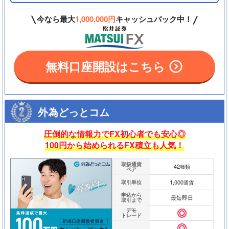
今なら最大
1,000,000円
キャッシュバック中！
無料口座開設はこちら
外為どっとコム
圧倒的な情報力でFX初心者でも安心◎
100円から始められるFX積立も人気！
取扱通貨
42
種類
ペア
1,000
取引単位
通貨
申込から
最短即日
取引まで
デモ
トレード