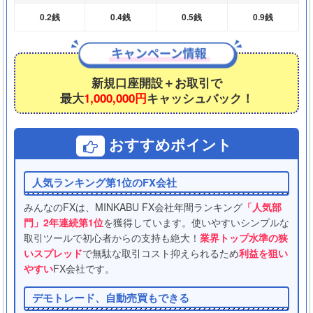
0.2銭
0.4銭
0.5銭
0.9銭
新規口座開設＋お取引で
最大
1,000,000円
キャッシュバック！
おすすめポイント
人気ランキング第1位のFX会社
みんなのFXは、MINKABU FX会社年間ランキング
「人気部
門」2年連続第1位
を獲得しています。使いやすいシンプルな
取引ツールで初心者からの支持も絶大！
業界トップ水準の狭
いスプレッド
で無駄な取引コスト抑えられるため
利益を狙い
やすい
FX会社です。
デモトレード、自動売買もできる