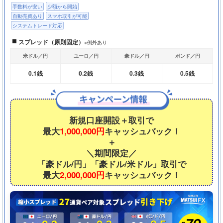
手数料が安い
少額から開始
自動売買あり
スマホ取引が可能
システムトレード対応
スプレッド（原則固定）
※例外あり
米ドル／円
ユーロ／円
豪ドル／円
ポンド／円
0.1銭
0.2銭
0.3銭
0.5銭
新規口座開設＋取引で
最大
1,000,000円
キャッシュバック！
＋
＼期間限定／
「豪ドル/円」「豪ドル/米ドル」取引で
最大
2,000,000円
キャッシュバック！