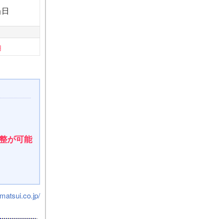
当日
円
調整が可能
matsui.co.jp/