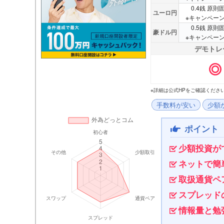
0.4銭 原
ユーロ円
※キャンペー
0.5銭 原
豪ドル円
※キャンペー
デモトレ
※詳細は公式HPをご確認くださ
手数料が安い
少額
ポイント
少額投資が
ネットで簡
取扱通貨ペ
スプレッド
情報量と勉