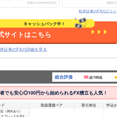
投稿日 2025年02月23日
投稿日 2
松井証券のFXの口コ
1,000,000円
キャッシュバック中！
式サイトはこちら
井証券のFXの詳細を見る
総合評価
96
点/100点
者でも安心◎100円から始められるFX積立も人気！
ッド
取扱通貨ペア
取引単位
申込
則固定（例外あり）
ンスプレッドを含む