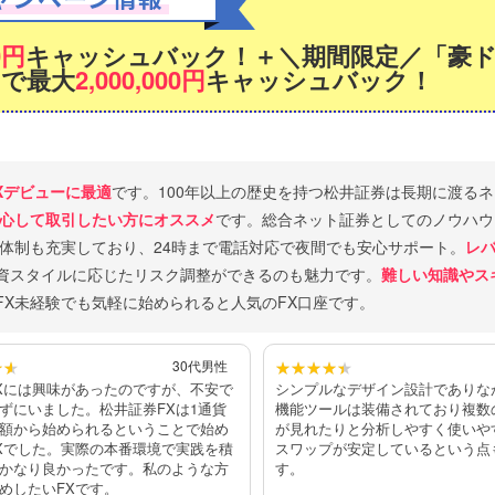
0円
キャッシュバック！
＋
＼期間限定／
「豪ド
引で
最大
2,000,000円
キャッシュバック！
Xデビューに最適
です。100年以上の歴史を持つ松井証券は長期に渡る
心して取引したい方にオススメ
です。総合ネット証券としてのノウハウ
体制も充実しており、24時まで電話対応で夜間でも安心サポート。
レバ
資スタイルに応じたリスク調整ができるのも魅力です。
難しい知識やス
FX未経験でも気軽に始められると人気のFX口座です。
30代男性
Xには興味があったのですが、不安で
シンプルなデザイン設計でありな
ずにいました。松井証券FXは1通貨
機能ツールは装備されており複数
額から始められるということで始め
が見れたりと分析しやすく使いや
Xでした。実際の本番環境で実践を積
スワップが安定しているという点
かなり良かったです。私のような方
す。
めしたいFXです。