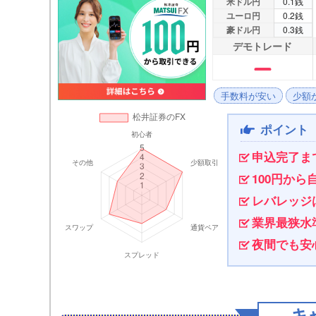
米ドル円
0.1銭
ユーロ円
0.2銭
豪ドル円
0.3銭
デモトレード
手数料が安い
少額
ポイント
申込完了ま
100円か
レバレッジ
業界最狭水
夜間でも安