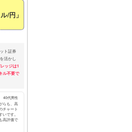
ル/円」
ネット証券
を活かし
レッジは1
キル不要で
40代男性
がらも、高
のチャート
すいです。
も高評価で