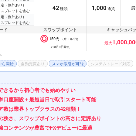
則固定（例外あり）
42
1,000
最
種類
通貨
ンスプレッドを含む
則固定（例外あり）
ンスプレッドを含む
ード
スワップポイント
キャッシュバ
150円
（米ドル/円）
1,000,00
最大
※10月9日時点
い。
から開始
自動売買あり
スマホ取引が可能
システムトレード対応
できるから初心者でも始めやすい
単口座開設＋最短当日で取引スタート可能
ア数は業界トップクラスの42種類！
の狭さ、スワップポイントの高さに定評あり
強コンテンツが豊富でFXデビューに最適