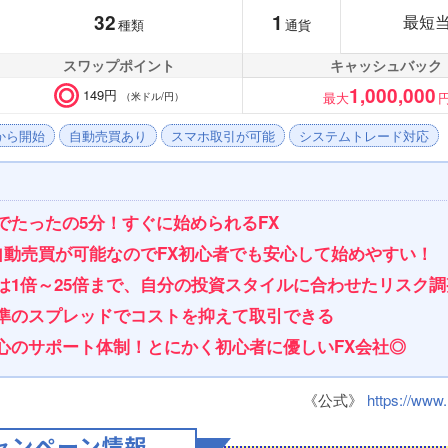
32
1
最短
種類
通貨
スワップポイント
キャッシュバック
1,000,000
149円
最大
（米ドル/円）
から開始
自動売買あり
スマホ取引が可能
システムトレード対応
でたったの5分！すぐに始められるFX
ら自動売買が可能なのでFX初心者でも安心して始めやすい！
は1倍～25倍まで、自分の投資スタイルに合わせたリスク
準のスプレッドでコストを抑えて取引できる
心のサポート体制！とにかく初心者に優しいFX会社◎
《公式》
https://www.