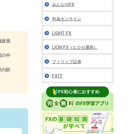
みんなのFX
外為オンライン
LIGHT FX
融政策
LION FX（ヒロセ通商）
国の中
フィリップ証券
府の財
FXTF
FX初心者におすすめ