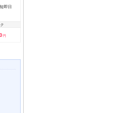
短即日
ック
0
円