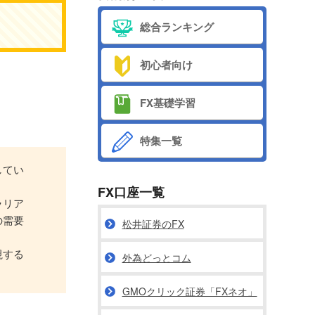
総合ランキング
初心者向け
FX基礎学習
特集一覧
してい
FX口座一覧
ラリア
の需要
松井証券のFX
視する
外為どっとコム
GMOクリック証券「FXネオ」