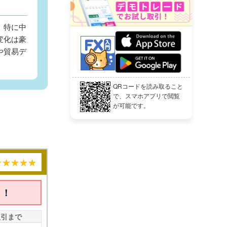
、特に中
変化は豪
や貿易デ
QRコードを読み取ること
で、スマホアプリで閲覧
が可能です。
引！
取引まで