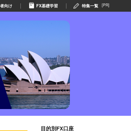
[PR]
者向け
FX基礎学習
特集一覧
目的別FX口座