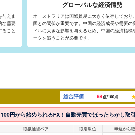
グローバルな経済情勢
を与えま
オーストラリアは国際貿易に大きく依存しており
的な需要
国との関係が重要です。中国の経済成長や需要の
すること
ドルに大きな影響を与えるため、中国の経済指標
ータを追うことが必要です。
総合評価
98
点/100点
1／100円から始められるFX！自動売買でほったらかし取
取扱通貨ペア
取引単位
申込から