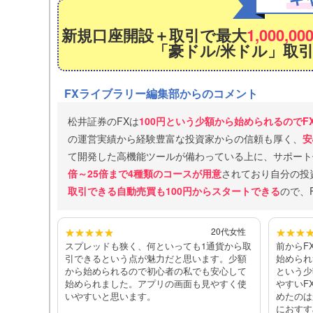
新規口座開設＋取引で
最大
1,000,00
「豪ドル/米ドル」取
FXライブラリー編集部からのコメント
松井証券のFXは
100円という少額から始められるのでF
の運営実績から経験豊富な投資家からの信頼も厚く、
安
て開発した高機能ツールが備わっている上に、サポート
倍～25倍まで4種類のコースが用意
されており自分の投
取引できる自動売買も100円からスタートできる
ので、
20代女性
スプレッドも狭く、何といっても1通貨から取
前からF
引できるという点が魅力だと思います。少額
始められ
から始められるので初心者の私でも安心して
という少
始められました。アプリの画面も見やすく使
やすいF
いやすいと思います。
めたのは
におすす