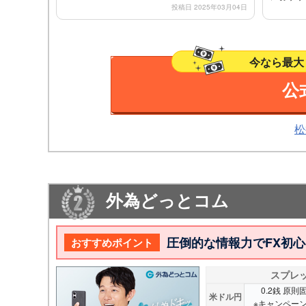
投稿日 2025年03月04日
今なら最大
公
松
外為どっとコム
圧倒的な情報力でFX初心
おすすめポイント
スプレ
0.2銭 原
米ドル円
※キャンペー